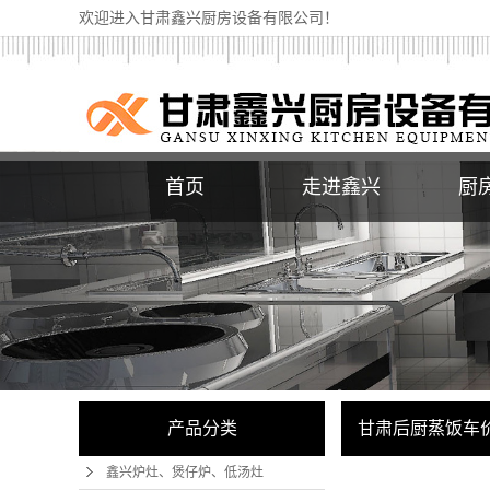
欢迎进入甘肃鑫兴厨房设备有限公司！
首页
走进鑫兴
厨
炉灶、
低
产品分类
甘肃后厨蒸饭车
鑫兴炉灶、煲仔炉、低汤灶