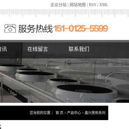
企业分站
|
网站地图
|
RSS
|
XML
资讯
在线留言
联系我们
您当前的位置 ：
首 页
>
产品中心
>
鑫兴蒸柜系列
格