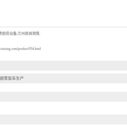
肃厨房设备
兰州厨具销售
,
sxinxing.com/product/954.html
厨蒸饭车生产