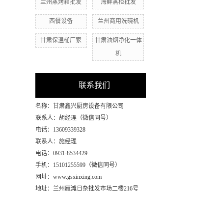
兰州蒸烤箱批发
海鲜蒸柜批发
西餐设备
兰州商用洗碗机
甘肃保温桶厂家
甘肃油烟净化一体
机
联系我们
名称：甘肃鑫兴厨房设备有限公司
联系人：胡经理（微信同号）
电话：13609339328
联系人：施经理
电话：0931-8534429
手机：15101255599（微信同号）
网址：www.gsxinxing.com
地址：兰州雁滩日杂批发市场二楼216号