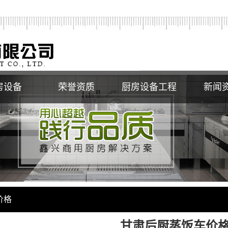
房设备
荣誉资质
厨房设备工程
新闻
煲仔炉、
汤灶
价格
甘肃后厨蒸饭车价