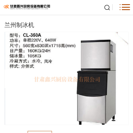
兰州制冰机