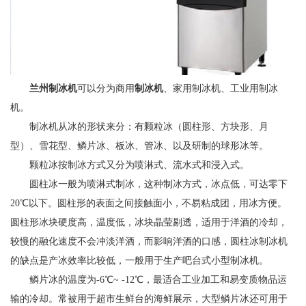
兰州制冰机
可以分为商用
制冰机
、家用制冰机、工业用制冰
机。
制冰机从冰的形状来分：有颗粒冰（圆柱形、方块形、月
型）、雪花型、鳞片冰、板冰、管冰、以及研制的球形冰等。
颗粒冰按制冰方式又分为喷淋式、流水式和浸入式。
圆柱冰一般为喷淋式制冰，这种制冰方式，冰点低，可达零下
20℃以下。圆柱形的表面之间接触面小，不易粘成团，用冰方便。
圆柱形冰块硬度高，温度低，冰块晶莹剔透，适用于洋酒的冷却，
较慢的融化速度不会冲淡洋酒，而影响洋酒的口感，圆柱冰制冰机
的缺点是产冰效率比较低，一般用于生产吧台式小型制冰机。
鳞片冰的温度为-6℃~ -12℃，最适合工业加工和易变质物品运
输的冷却。常被用于超市生鲜台的海鲜展示，大型鳞片冰还可用于