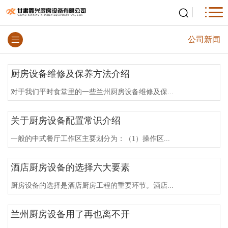
公司新闻
厨房设备维修及保养方法介绍
对于我们平时食堂里的一些兰州厨房设备维修及保...
关于厨房设备配置常识介绍
一般的中式餐厅工作区主要划分为：（1）操作区...
酒店厨房设备的选择六大要素
厨房设备的选择是酒店厨房工程的重要环节。酒店...
兰州厨房设备用了再也离不开