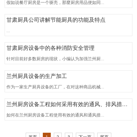
假如说餐厅厨房是一个驱壳，那麼厨房用品便如同...
甘肃厨具公司讲解节能厨具的功能及特点
...
甘肃厨房设备中的各种消防安全管理
针对目前好多数厨房的现状，小编认为加强兰州厨...
兰州厨具设备的生产加工
作为一家生产厨具设备的工厂，在对这种商品机械...
兰州厨房设备工程如何采用有效的通风、排风措施？
如何在兰州厨房设备工程使用有效的通风和通风措...